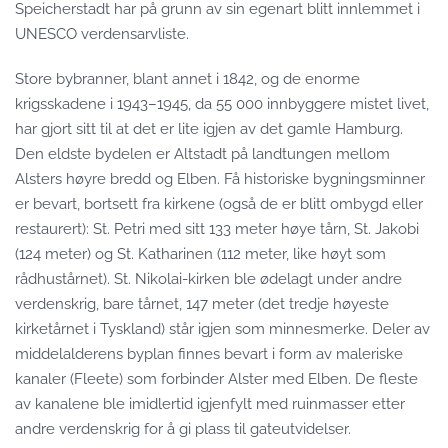
Speicherstadt har på grunn av sin egenart blitt innlemmet i
UNESCO verdensarvliste.
Store bybranner, blant annet i 1842, og de enorme
krigsskadene i 1943–1945, da 55 000 innbyggere mistet livet,
har gjort sitt til at det er lite igjen av det gamle Hamburg.
Den eldste bydelen er Altstadt på landtungen mellom
Alsters høyre bredd og Elben. Få historiske bygningsminner
er bevart, bortsett fra kirkene (også de er blitt ombygd eller
restaurert): St. Petri med sitt 133 meter høye tårn, St. Jakobi
(124 meter) og St. Katharinen (112 meter, like høyt som
rådhustårnet). St. Nikolai-kirken ble ødelagt under andre
verdenskrig, bare tårnet, 147 meter (det tredje høyeste
kirketårnet i Tyskland) står igjen som minnesmerke. Deler av
middelalderens byplan finnes bevart i form av maleriske
kanaler (Fleete) som forbinder Alster med Elben. De fleste
av kanalene ble imidlertid igjenfylt med ruinmasser etter
andre verdenskrig for å gi plass til gateutvidelser.