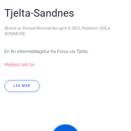
Tjelta-Sandnes
Skrevet av
Tormod Hanstad
den
april 9, 2013
. Publisert i
SOLA
KOMMUNE
.
En fin ettermiddagstur fra Forus via Tjelta.
Middels lett tur
LES MER