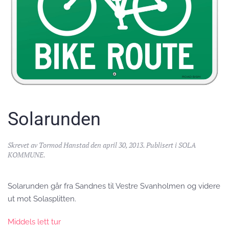
Solarunden
Skrevet av
Tormod Hanstad
den
april 30, 2013
. Publisert i
SOLA
KOMMUNE
.
Solarunden går fra Sandnes til Vestre Svanholmen og videre
ut mot Solasplitten.
Middels lett tur