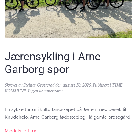
Jærensykling i Arne
Garborg spor
Skrevet av
Steinar Grøtterød
den
august 30, 2025
. Publisert i
TIME
til
KOMMUNE
.
Ingen kommentarer
Jærensykling
i
Arne
En sykkelturtur i kulturlandskapet på Jæren med besøk til
Garborg
Knudeheio, Arne Garborg fødested og Hå gamle presegård
spor
Middels lett tur