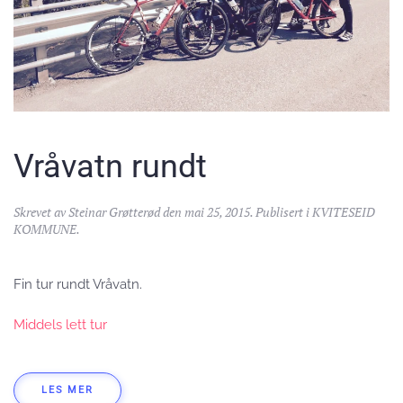
Vråvatn rundt
Skrevet av
Steinar Grøtterød
den
mai 25, 2015
. Publisert i
KVITESEID
KOMMUNE
.
Fin tur rundt Vråvatn.
Middels lett tur
LES MER