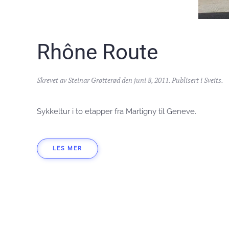
Rhône Route
Skrevet av
Steinar Grøtterød
den
juni 8, 2011
. Publisert i
Sveits
.
Sykkeltur i to etapper fra Martigny til Geneve.
LES MER