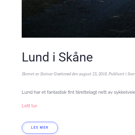
Lund i Skåne
Skrevet av
Steinar Grøtterød
den
august 23, 2018
. Publisert i
Sver
Lund har et fantastisk fint tilrettelagt nett av sykkelveie
Lett tur
LES MER