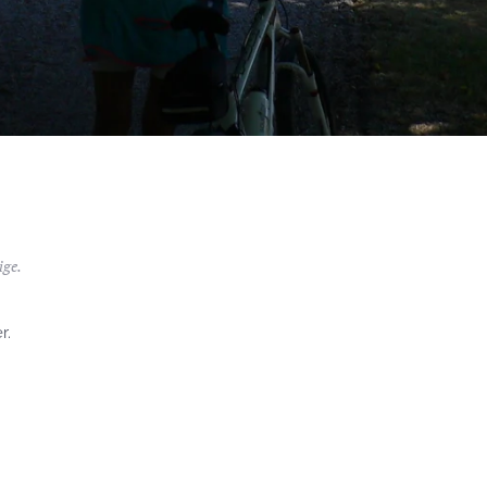
ige
.
r.