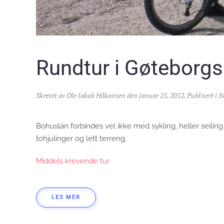
Rundtur i Gøteborg
Skrevet av
Ole Jakob Håkonsen
den
januar 25, 2012
. Publisert i
S
Bohuslän forbindes vel ikke med sykling, heller seiling 
tohjulinger og lett terreng.
Middels krevende tur
LES MER