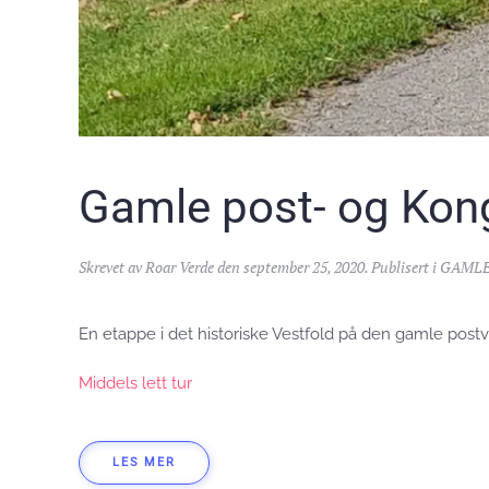
Gamle post- og Kong
Skrevet av
Roar Verde
den
september 25, 2020
. Publisert i
GAMLE
En etappe i det historiske Vestfold på den gamle postv
Middels lett tur
LES MER