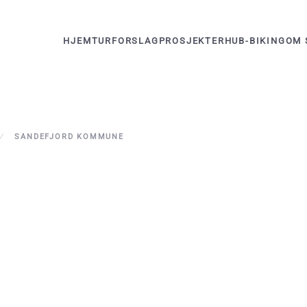
HJEM
TURFORSLAG
PROSJEKTER
HUB-BIKING
OM 
SANDEFJORD KOMMUNE