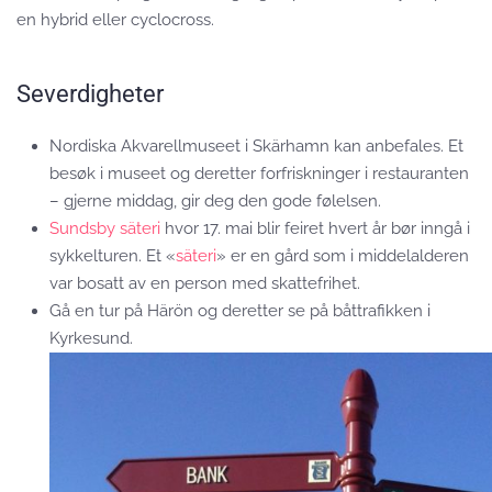
en hybrid eller cyclocross.
Severdigheter
Nordiska Akvarellmuseet i Skärhamn kan anbefales. Et
besøk i museet og deretter forfriskninger i restauranten
– gjerne middag, gir deg den gode følelsen.
Sundsby säteri
hvor 17. mai blir feiret hvert år bør inngå i
sykkelturen. Et «
säteri
» er en gård som i middelalderen
var bosatt av en person med skattefrihet.
Gå en tur på Härön og deretter se på båttrafikken i
Kyrkesund.