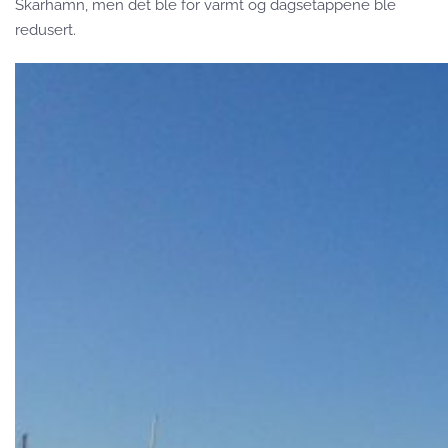
Skarhamn, men det ble for varmt og dagsetappene ble
redusert.