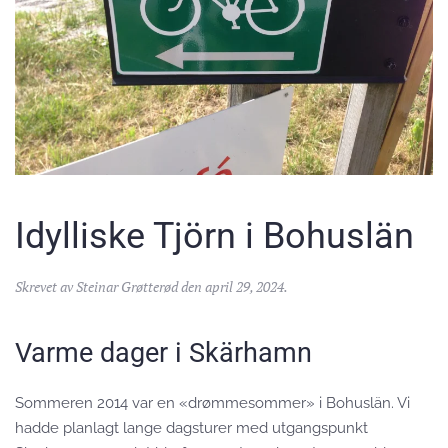
Idylliske Tjörn i Bohuslän
Skrevet av
Steinar Grøtterød
den
april 29, 2024
.
Varme dager i Skärhamn
Sommeren 2014 var en «drømmesommer» i Bohuslän. Vi
hadde planlagt lange dagsturer med utgangspunkt