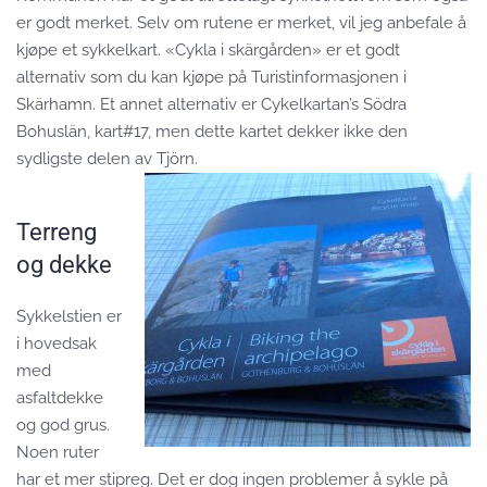
er godt merket. Selv om rutene er merket, vil jeg anbefale å
kjøpe et sykkelkart. «Cykla i skärgården» er et godt
alternativ som du kan kjøpe på Turistinformasjonen i
Skärhamn. Et annet alternativ er Cykelkartan’s Södra
Bohuslän, kart#17, men dette kartet dekker ikke den
sydligste delen av Tjörn.
Terreng
og dekke
Sykkelstien er
i hovedsak
med
asfaltdekke
og god grus.
Noen ruter
har et mer stipreg. Det er dog ingen problemer å sykle på