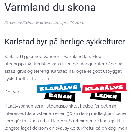
Värmland du sköna
Skrevet av
Steinar Grøtterød
den
april 27, 2024
.
Karlstad byr på herlige sykkelturer
Karlstad ligger ved Väneren i Värmland län. Med
utgangspunkt Karlstad kan du velge mange ruter både på
asfalt, grus og terreng. Karlstad har også et godt utbygget
sykkelnett ut fra byen.
Det var
Klarälvsbanen som i utgangspunktet hadde fanget min
interesse. Klarälvsbanen er en 90 km lang nedlagt jernbane
som går fra Karlstad til Hagfors. Strekningen er kanskje litt i
lengste laget dersom en skal sykle tur/retur på en dag, men