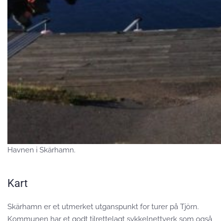
Havnen i Skärhamn.
Kart
Skärhamn er et utmerket utganspunkt for turer på Tjörn.
Kommunen har et godt tilrettelagt sykkelnettverk som også