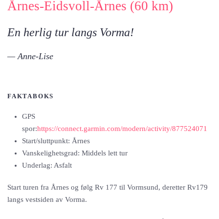
Årnes-Eidsvoll-Årnes (60 km)
En herlig tur langs Vorma!
Anne-Lise
FAKTABOKS
GPS
spor:
https://connect.garmin.com/modern/activity/877524071
Start/sluttpunkt: Årnes
Vanskelighetsgrad: Middels lett tur
Underlag: Asfalt
Start turen fra Årnes og følg Rv 177 til Vormsund, deretter Rv179
langs vestsiden av Vorma.