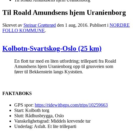
Til Roald Amundsens hjem Uranienborg
Skrevet av
Steinar Grøtterød
den
1 aug, 2016
. Publisert i
NORDRE
FOLLO KOMMUNE
.
Kolbotn-Svartskog-Oslo (25 km)
En flott tur med en liten utfordring; trilleparti fra Roald
Amundsens hjem Uranienborg opp til grusveien som
fører til Bekkenstein langs Kyststien.
FAKTABOKS
GPS spor:
https://ridewithgps.com/trips/10259663
Start: Kolboth torg
Slutt: Rådhusbrygga, Oslo
Vanskelighetsgrad: Middels krevende tur
Underlag: Asfalt. Et lite trilleparti