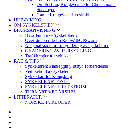
Om Post- og Kongeveiene fra Christiania til
Stavanger
Gamle Kongeveier i Vestfold
HUB-BIKING
OM SYKKELSTIEN
BRUKSANVISNING
Hvordan bruke SykkelStien?
Overføre en rute fra RideWithGPS.com
Nasjonal standard for gradering av sykkelturer
GRADERING AV TURSYKLING
Trafikkregler for syklister
RÅD & TIPS
Sykkelturen: Planlegging, utstyr, forberedelser
Vedlikehold av sykkelen
Sykkelkart for Kongsberg
SYKKELKART OSLO
SYKKELKART LILLESTRØM
TURKART VEGÅRSHEI
LITTERATUR
NORSKE TURBØKER