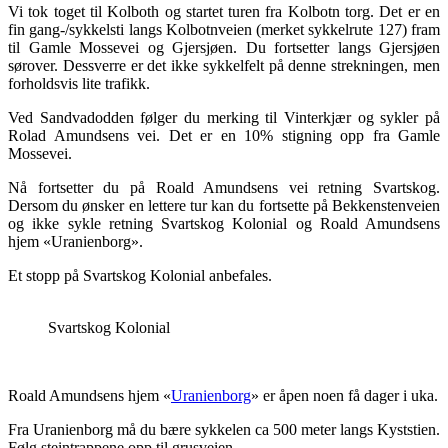
Vi tok toget til Kolboth og startet turen fra Kolbotn torg. Det er en
fin gang-/sykkelsti langs Kolbotnveien (merket sykkelrute 127) fram
til Gamle Mossevei og Gjersjøen. Du fortsetter langs Gjersjøen
sørover. Dessverre er det ikke sykkelfelt på denne strekningen, men
forholdsvis lite trafikk.
Ved Sandvadodden følger du merking til Vinterkjær og sykler på
Rolad Amundsens vei. Det er en 10% stigning opp fra Gamle
Mossevei.
Nå fortsetter du på Roald Amundsens vei retning Svartskog.
Dersom du ønsker en lettere tur kan du fortsette på Bekkenstenveien
og ikke sykle retning Svartskog Kolonial og Roald Amundsens
hjem «Uranienborg».
Et stopp på Svartskog Kolonial anbefales.
Svartskog Kolonial
Roald Amundsens hjem «
Uranienborg
» er åpen noen få dager i uka.
Fra Uranienborg må du bære sykkelen ca 500 meter langs Kyststien.
Følg steintrappene opp til grusveien.