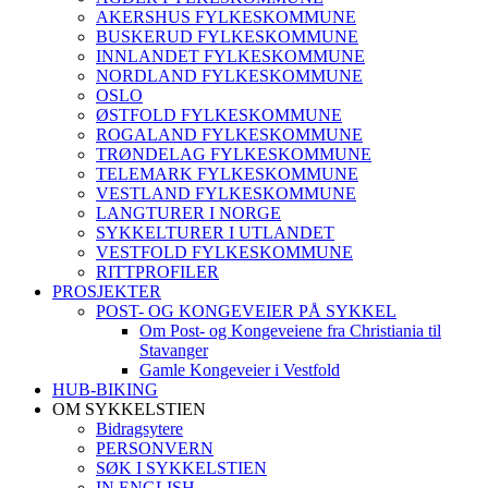
AKERSHUS FYLKESKOMMUNE
BUSKERUD FYLKESKOMMUNE
INNLANDET FYLKESKOMMUNE
NORDLAND FYLKESKOMMUNE
OSLO
ØSTFOLD FYLKESKOMMUNE
ROGALAND FYLKESKOMMUNE
TRØNDELAG FYLKESKOMMUNE
TELEMARK FYLKESKOMMUNE
VESTLAND FYLKESKOMMUNE
LANGTURER I NORGE
SYKKELTURER I UTLANDET
VESTFOLD FYLKESKOMMUNE
RITTPROFILER
PROSJEKTER
POST- OG KONGEVEIER PÅ SYKKEL
Om Post- og Kongeveiene fra Christiania til
Stavanger
Gamle Kongeveier i Vestfold
HUB-BIKING
OM SYKKELSTIEN
Bidragsytere
PERSONVERN
SØK I SYKKELSTIEN
IN ENGLISH