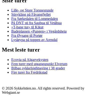
Siste turer
Lille- og Store Torsnesrunde
Stisykling på Fåvangfjellet
Fra Sørkedalen til Lommedalen
På DNT sti fra Saubua til Vetåbua
«T-bane tur» til Kikut
Badeplassen «Pungen» i Vegårdsheia
Fra Øysang til Portør
Lysløypa på toppen av Arendal
Mest leste turer
Ecovia på Algarvekysten
Fem turer med utgangspunkt Elverum
Bilbao sykkelsightseeing i 38 grader
Fire turer fra Fredrikstad
©
2026
Sykkelstien.no. All rights reserved. Powered by
Webgiant.se