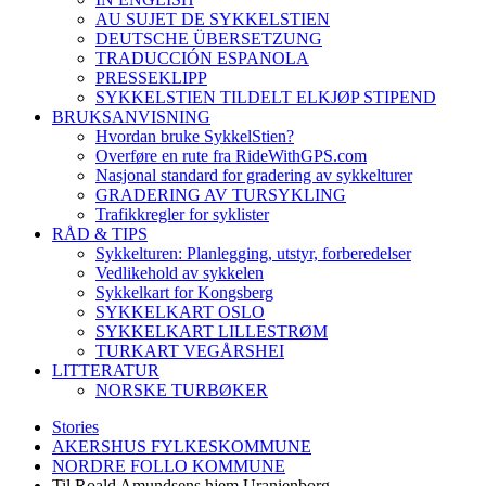
AU SUJET DE SYKKELSTIEN
DEUTSCHE ÜBERSETZUNG
TRADUCCIÓN ESPANOLA
PRESSEKLIPP
SYKKELSTIEN TILDELT ELKJØP STIPEND
BRUKSANVISNING
Hvordan bruke SykkelStien?
Overføre en rute fra RideWithGPS.com
Nasjonal standard for gradering av sykkelturer
GRADERING AV TURSYKLING
Trafikkregler for syklister
RÅD & TIPS
Sykkelturen: Planlegging, utstyr, forberedelser
Vedlikehold av sykkelen
Sykkelkart for Kongsberg
SYKKELKART OSLO
SYKKELKART LILLESTRØM
TURKART VEGÅRSHEI
LITTERATUR
NORSKE TURBØKER
Stories
AKERSHUS FYLKESKOMMUNE
NORDRE FOLLO KOMMUNE
Til Roald Amundsens hjem Uranienborg