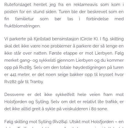
Ruteforslaget hentet jeg fra en reklameavis som kom i
posten for en stund siden. Turen ble der beskrevet som en
fin familietur som bør tas i forbindelse med
fruktblomstringen.
Vi parkerte på Kjellstad bensinstasjon (Circle K). I flg. skilting
skal det ikke være noe problemer å parkere der så lenge en
ikke står over natten. Første etappe er mot Lierbyen. Følg
merket gang- og sykkelsti gjennom Lierbyen og du kommer
opp på Rv285. Selv om den totale høydestigningen på turen
er 441 meter, er det noen seige bakker opp til krysset hvor
Rv282 går til Tranby.
Dessverre er det ikke sykkelfelt hele veien fram mot
Holsfjorden og Sylling. Selv om det er relativt lite trafikk, er
det ikke alltid greit å sykle på veiskulderen i 80 sone.
Følg skilting mot Sylling (Rv284). Utsikt mot Holsfjorden – en