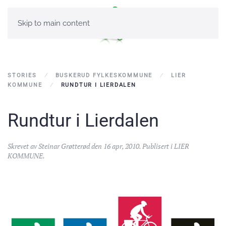
Skip to main content
STORIES
BUSKERUD FYLKESKOMMUNE
LIER
KOMMUNE
RUNDTUR I LIERDALEN
Rundtur i Lierdalen
Skrevet av
Steinar Grøtterød
den
16 apr, 2010
. Publisert i
LIER
KOMMUNE
.