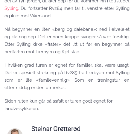
del av Tyrifjorden, dukker opp før du kommer inn i tettstedet
Sylling
. Du fortsetter Rv284 men tar til venstre etter Sylling
og ikke mot Vikersund.
Nå begynner en liten «berg og dalebane»; ned i elveleiet
og klatring opp. Det er noen krappe svinger så vær forsiktig.
Etter Sylling kirke «flater» det litt ut før en begynner på
nedfarten mot Lierbyen og Kjellstad.
I hvilken grad turen er egnet for familier, skal være usagt.
Det er spesielt strekning på Rv285 fra Lierbyen mot Sylling
som er lite «familevennlig». Som en treningstur en
ettermiddag er den utmerket.
Siden ruten kun går på asfalt er turen godt egnet for
landveisykkelen.
Steinar Grøtterød