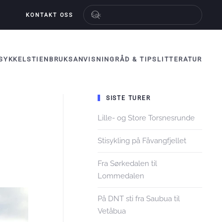
KONTAKT OSS
SYKKELSTIEN
BRUKSANVISNING
RÅD & TIPS
LITTERATUR
SISTE TURER
Lille- og Store Torsnesrunde
Stisykling på Fåvangfjellet
Fra Sørkedalen til
Lommedalen
På DNT sti fra Saubua til
Vetåbua