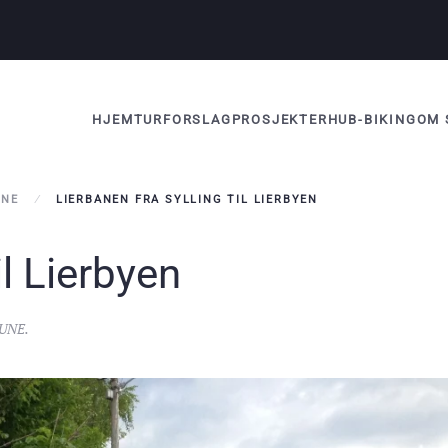
HJEM
TURFORSLAG
PROSJEKTER
HUB-BIKING
OM 
UNE
LIERBANEN FRA SYLLING TIL LIERBYEN
il Lierbyen
UNE
.