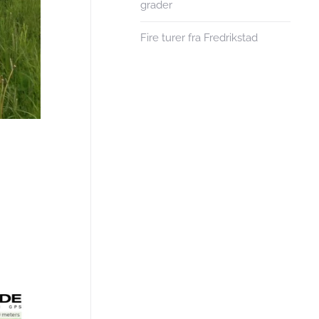
grader
Fire turer fra Fredrikstad