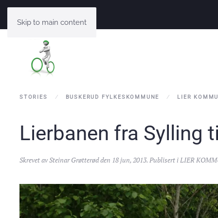
Skip to main content
STORIES
BUSKERUD FYLKESKOMMUNE
LIER KOMM
Lierbanen fra Sylling t
Skrevet av
Steinar Grøtterød
den
18 jun, 2013
. Publisert i
LIER KOMM