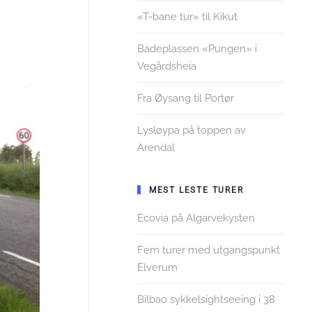
«T-bane tur» til Kikut
Badeplassen «Pungen» i
Vegårdsheia
Fra Øysang til Portør
Lysløypa på toppen av
Arendal
MEST LESTE TURER
Ecovia på Algarvekysten
Fem turer med utgangspunkt
Elverum
Bilbao sykkelsightseeing i 38