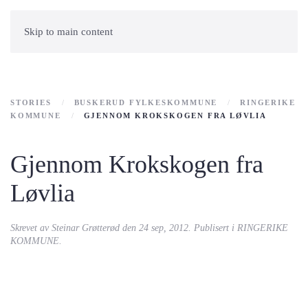
Skip to main content
STORIES
BUSKERUD FYLKESKOMMUNE
RINGERIKE
KOMMUNE
GJENNOM KROKSKOGEN FRA LØVLIA
Gjennom Krokskogen fra
Løvlia
Skrevet av
Steinar Grøtterød
den
24 sep, 2012
. Publisert i
RINGERIKE
KOMMUNE
.