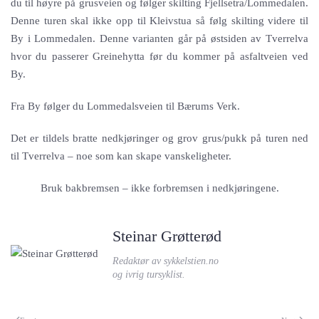
du til høyre på grusveien og følger skilting Fjellsetra/Lommedalen.
Denne turen skal ikke opp til Kleivstua så følg skilting videre til
By i Lommedalen. Denne varianten går på østsiden av Tverrelva
hvor du passerer Greinehytta før du kommer på asfaltveien ved
By.
Fra By følger du Lommedalsveien til Bærums Verk.
Det er tildels bratte nedkjøringer og grov grus/pukk på turen ned
til Tverrelva – noe som kan skape vanskeligheter.
Bruk bakbremsen – ikke forbremsen i nedkjøringene.
Steinar Grøtterød
Redaktør av sykkelstien.no
og ivrig tursyklist.