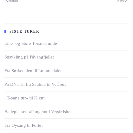
Forrige
Neste
SISTE TURER
Lille- og Store Torsnesrunde
Stisykling på Fåvangfjellet
Fra Sørkedalen til Lommedalen
På DNT sti fra Saubua til Vetåbua
«T-bane tur» til Kikut
Badeplassen «Pungen» i Vegårdsheia
Fra Øysang til Portør