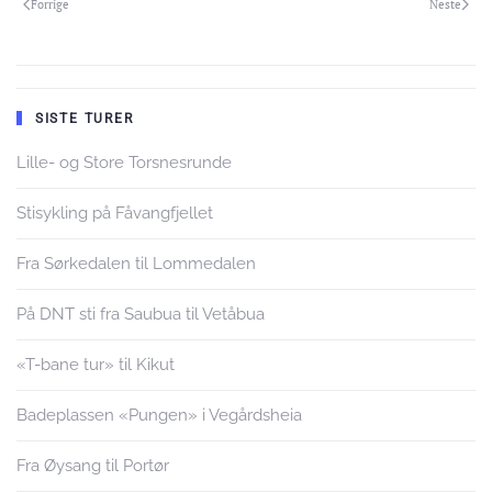
Forrige
Neste
SISTE TURER
Lille- og Store Torsnesrunde
Stisykling på Fåvangfjellet
Fra Sørkedalen til Lommedalen
På DNT sti fra Saubua til Vetåbua
«T-bane tur» til Kikut
Badeplassen «Pungen» i Vegårdsheia
Fra Øysang til Portør