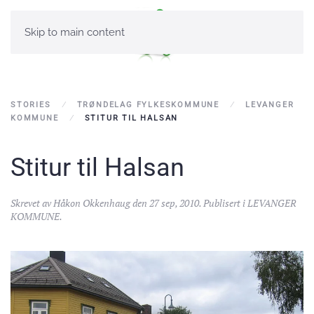
Skip to main content
STORIES
TRØNDELAG FYLKESKOMMUNE
LEVANGER
KOMMUNE
STITUR TIL HALSAN
Stitur til Halsan
Skrevet av
Håkon Okkenhaug
den
27 sep, 2010
. Publisert i
LEVANGER
KOMMUNE
.