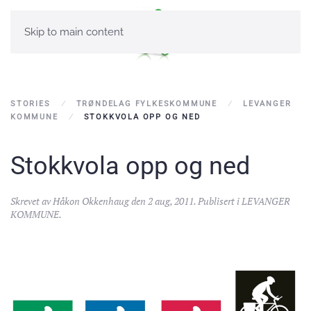
Skip to main content
STORIES
TRØNDELAG FYLKESKOMMUNE
LEVANGER
KOMMUNE
STOKKVOLA OPP OG NED
Stokkvola opp og ned
Skrevet av
Håkon Okkenhaug
den
2 aug, 2011
. Publisert i
LEVANGER
KOMMUNE
.