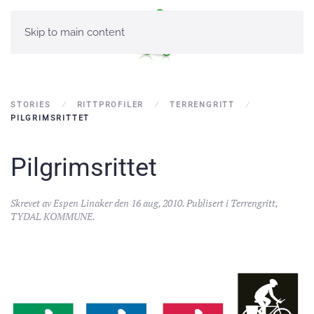
Skip to main content
STORIES
RITTPROFILER
TERRENGRITT
PILGRIMSRITTET
Pilgrimsrittet
Skrevet av
Espen Linaker
den
16 aug, 2010
. Publisert i
Terrengritt
,
TYDAL KOMMUNE
.