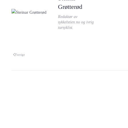
Grøtterød
Redaktør av
sykkelstien.no og ivrig
tursyklist.
Forrige