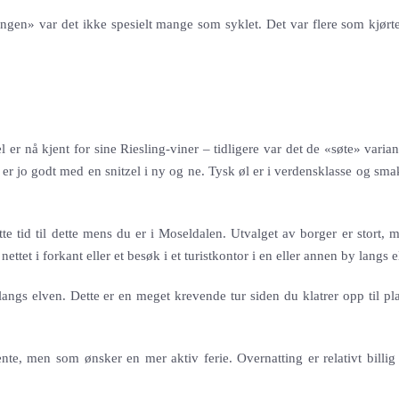
ngen» var det ikke spesielt mange som syklet. Det var flere som kjørte
el er nå kjent for sine Riesling-viner – tidligere var det de «søte» vari
er jo godt med en snitzel i ny og ne. Tysk øl er i verdensklasse og sma
 tid til dette mens du er i Moseldalen. Utvalget av borger er stort, m
nettet i forkant eller et besøk i et turistkontor i en eller annen by langs e
angs elven. Dette er en meget krevende tur siden du klatrer opp til pla
nte, men som ønsker en mer aktiv ferie. Overnatting er relativt billig