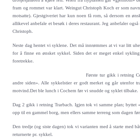
drosjesjåføren å kjøre feil. Veien fra flyplassen går «gjennom» 
fram og rommet var klart. Weingut Christoph Koch er som navnet 
motsatte). Gjestgiveriet har kun noen få rom, så dersom en ønsk
allikevel anbefale et besøk i deres restaurant. Jeg anbefaler også
Christoph.
Neste dag hentet vi syklene. Det må innrømmes at vi var litt uhel
for å finne en ønsket sykkel. Siden det er meget enkel syklin
foretrekke.
Første tur gikk i retning
andre siden». Alle sykkelstier er godt merket og går utenfor tra
motvind.Det ble lunch i Cochem før vi snudde og syklet tilbake.
Dag 2 gikk i retning Trarbach. Igjen tok vi samme plan; byttet «
opp til en gammel bor
g, men ellers samme terreng som dagen før
Den tredje (og siste dagen) tok vi varianten med å starte med b
returnerte pr. sykkel.