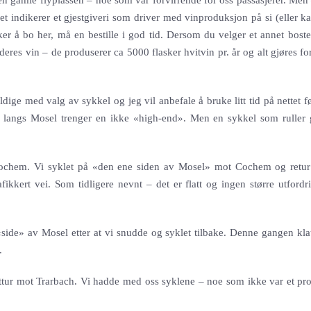
den gamle flyplassen – noe som var forvirrende for oss passasjerer. Men
indikerer et gjestgiveri som driver med vinproduksjon på si (eller ka
er å bo her, må en bestille i god tid. Dersom du velger et annet bosted
 deres vin – de produserer ca 5000 flasker hvitvin pr. år og alt gjøres f
dige med valg av sykkel og jeg vil anbefale å bruke litt tid på nettet f
g langs Mosel trenger en ikke «high-end». Men en sykkel som ruller 
 Cochem. Vi syklet på «den ene siden av Mosel» mot Cochem og retu
fikkert vei. Som tidligere nevnt – det er flatt og ingen større utfordr
side» av Mosel etter at vi snudde og syklet tilbake. Denne gangen klatr
.
åttur mot Trarbach. Vi hadde med oss syklene – noe som ikke var et pr