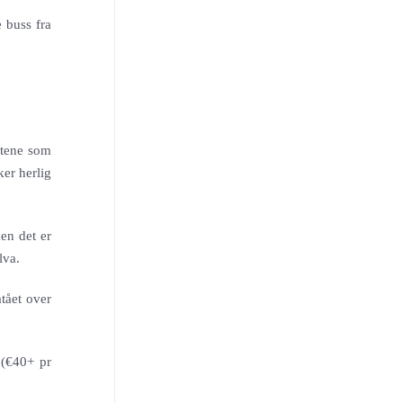
 buss fra
antene som
ker herlig
en det er
lva.
tået over
 (€40+ pr