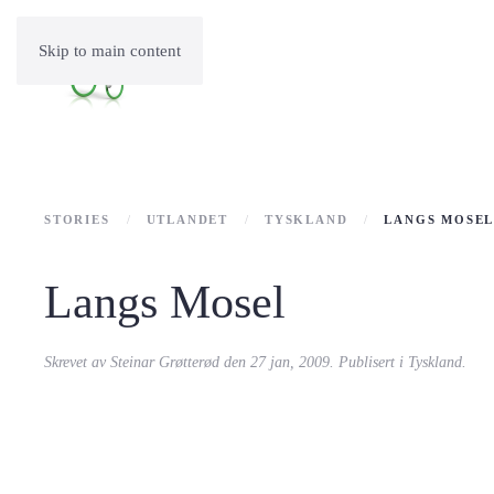
Skip to main content
STORIES
UTLANDET
TYSKLAND
LANGS MOSE
Langs Mosel
Skrevet av
Steinar Grøtterød
den
27 jan, 2009
. Publisert i
Tyskland
.