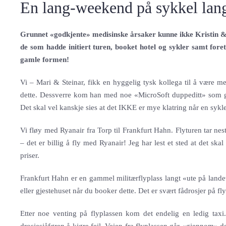
En lang-weekend på sykkel lan
Grunnet «godkjente» medisinske årsaker kunne ikke Kristin & O
de som hadde initiert turen, booket hotel og sykler samt fore
gamle formen!
Vi – Mari & Steinar, fikk en hyggelig tysk kollega til å være 
dette. Dessverre kom han med noe «MicroSoft duppeditt» som gik
Det skal vel kanskje sies at det IKKE er mye klatring når en sykl
Vi fløy med Ryanair fra Torp til Frankfurt Hahn. Flyturen tar nest
– det er billig å fly med Ryanair! Jeg har lest et sted at det s
priser.
Frankfurt Hahn er en gammel militærflyplass langt «ute på landet».
eller gjestehuset når du booker dette. Det er svært fådrosjer på fl
Etter noe venting på flyplassen kom det endelig en ledig tax