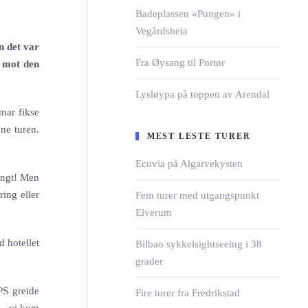
Badeplassen «Pungen» i
Vegårdsheia
n det var
Fra Øysang til Portør
p mot den
Lysløypa på toppen av Arendal
mar fikse
ne turen.
MEST LESTE TURER
Ecovia på Algarvekysten
rangt! Men
ring eller
Fem turer med utgangspunkt
Elverum
d hotellet
Bilbao sykkelsightseeing i 38
grader
PS greide
Fire turer fra Fredrikstad