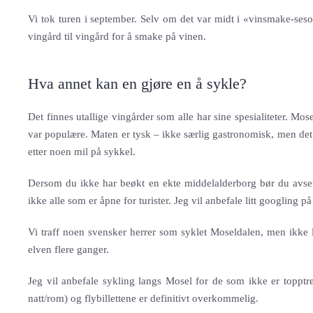
Vi tok turen i september. Selv om det var midt i «vinsmake-seso
vingård til vingård for å smake på vinen.
Hva annet kan en gjøre en å sykle?
Det finnes utallige vingårder som alle har sine spesialiteter. Mos
var populære. Maten er tysk – ikke særlig gastronomisk, men det 
etter noen mil på sykkel.
Dersom du ikke har beøkt en ekte middelalderborg bør du avsette
ikke alle som er åpne for turister. Jeg vil anbefale litt googling på 
Vi traff noen svensker herrer som syklet Moseldalen, men ikke l
elven flere ganger.
Jeg vil anbefale sykling langs Mosel for de som ikke er topptre
natt/rom) og flybillettene er definitivt overkommelig.