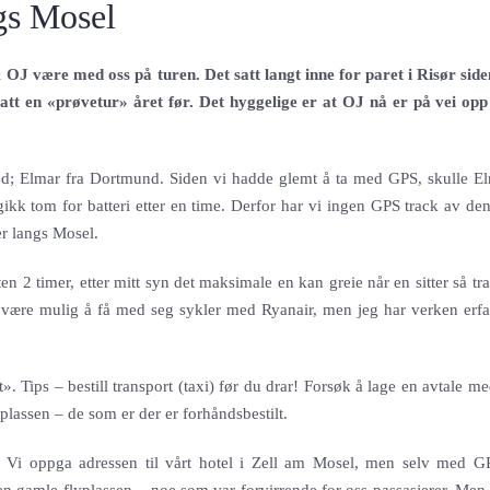
gs Mosel
J være med oss på turen. Det satt langt inne for paret i Risør side
tatt en «prøvetur» året før. Det hyggelige er at OJ nå er på vei op
med; Elmar fra Dortmund. Siden vi hadde glemt å ta med GPS, skulle El
k tom for batteri etter en time. Derfor har vi ingen GPS track av den
er langs Mosel.
en 2 timer, etter mitt syn det maksimale en kan greie når en sitter så t
kal være mulig å få med seg sykler med Ryanair, men jeg har verken erfa
 Tips – bestill transport (taxi) før du drar! Forsøk å lage en avtale me
yplassen – de som er der er forhåndsbestilt.
i. Vi oppga adressen til vårt hotel i Zell am Mosel, men selv med G