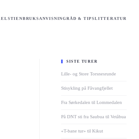
KONTAKT OSS
KELSTIEN
BRUKSANVISNING
RÅD & TIPS
LITTERATUR
SISTE TURER
Lille- og Store Torsnesrunde
Stisykling på Fåvangfjellet
Fra Sørkedalen til Lommedalen
På DNT sti fra Saubua til Vetåbua
«T-bane tur» til Kikut