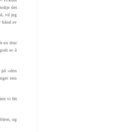
 – vi kom
nskje det
, vil jeg
or hånd av
ør en drar
godt er å
r på «den
inger enn
et vi litt
oblem, og