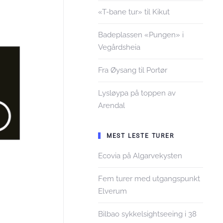
«T-bane tur» til Kikut
Badeplassen «Pungen» i
Vegårdsheia
Fra Øysang til Portør
Lysløypa på toppen av
Arendal
MEST LESTE TURER
Ecovia på Algarvekysten
Fem turer med utgangspunkt
Elverum
Bilbao sykkelsightseeing i 38