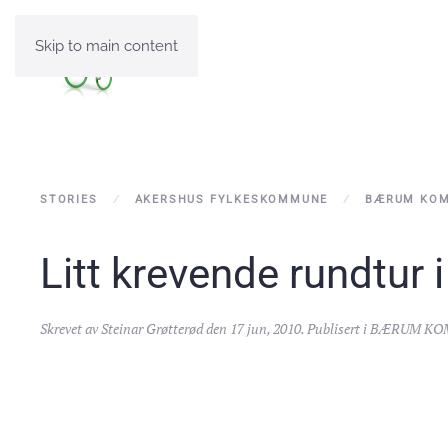
Skip to main content
STORIES
AKERSHUS FYLKESKOMMUNE
BÆRUM KO
Litt krevende rundtur
Skrevet av
Steinar Grøtterød
den
17 jun, 2010
. Publisert i
BÆRUM KO