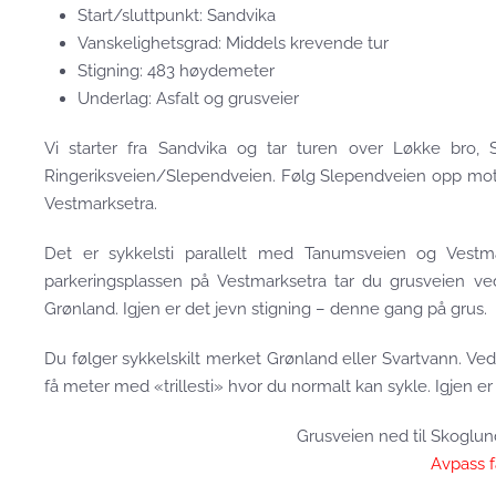
Start/sluttpunkt: Sandvika
Vanskelighetsgrad: Middels krevende tur
Stigning: 483 høydemeter
Underlag: Asfalt og grusveier
Vi starter fra Sandvika og tar turen over Løkke bro, 
Ringeriksveien/Slependveien. Følg Slependveien opp mot J
Vestmarksetra.
Det er sykkelsti parallelt med Tanumsveien og Vestma
parkeringsplassen på Vestmarksetra tar du grusveien v
Grønland. Igjen er det jevn stigning – denne gang på grus.
Du følger sykkelskilt merket Grønland eller Svartvann. Ve
få meter med «trillesti» hvor du normalt kan sykle. Igjen er
Grusveien ned til Skoglund
Avpass f