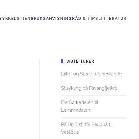
KONTAKT OSS
SYKKELSTIEN
BRUKSANVISNING
RÅD & TIPS
LITTERATUR
SISTE TURER
Lille- og Store Torsnesrunde
Stisykling på Fåvangfjellet
Fra Sørkedalen til
Lommedalen
På DNT sti fra Saubua til
Vetåbua