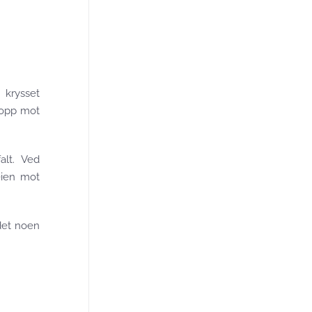
 krysset
 opp mot
alt. Ved
eien mot
det noen