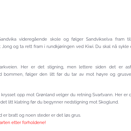
Sandvika videregående skole og følger Sandvikselva fram til
ong og ta rett fram i rundkjøringen ved Kiwi. Du skal nå sykle
rkveien. Her er det stigning, men lettere siden det er asf
ed bommen, følger den litt før du tar av mot høyre og grusv
d krysset opp mot Grønland velger du retning Svartvann. Her er 
 det litt klatring før du begynner nedstigning mot Skoglund.
 er bratt og noen steder er det løs grus.
arten etter forholdene!