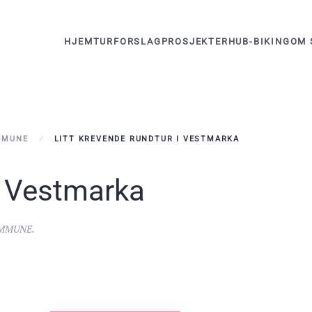
HJEM
TURFORSLAG
PROSJEKTER
HUB-BIKING
OM 
MMUNE
LITT KREVENDE RUNDTUR I VESTMARKA
 i Vestmarka
MMUNE
.