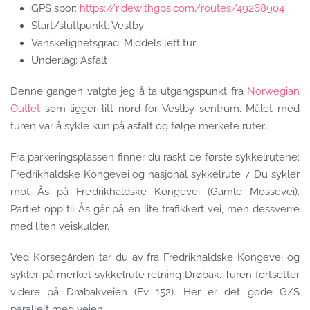
GPS spor:
https://ridewithgps.com/routes/49268904
Start/sluttpunkt: Vestby
Vanskelighetsgrad: Middels lett tur
Underlag: Asfalt
Denne gangen valgte jeg å ta utgangspunkt fra
Norwegian
Outlet
som ligger litt nord for Vestby sentrum. Målet med
turen var å sykle kun på asfalt og følge merkete ruter.
Fra parkeringsplassen finner du raskt de første sykkelrutene;
Fredrikhaldske Kongevei og nasjonal sykkelrute 7. Du sykler
mot Ås på Fredrikhaldske Kongevei (Gamle Mossevei).
Partiet opp til Ås går på en lite trafikkert vei, men dessverre
med liten veiskulder.
Ved Korsegården tar du av fra Fredrikhaldske Kongevei og
sykler på merket sykkelrute retning Drøbak. Turen fortsetter
videre på Drøbakveien (Fv 152). Her er det gode G/S
parallelt med veien.