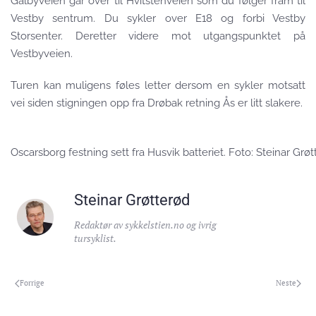
Galbyveien går over til Hvitstenveien som du følger fram til
Vestby sentrum. Du sykler over E18 og forbi Vestby
Storsenter. Deretter videre mot utgangspunktet på
Vestbyveien.
Turen kan muligens føles letter dersom en sykler motsatt
vei siden stigningen opp fra Drøbak retning Ås er litt slakere.
Oscarsborg festning sett fra Husvik batteriet. Foto: Steinar Grø
Steinar Grøtterød
Redaktør av sykkelstien.no og ivrig
tursyklist.
Forrige
Neste