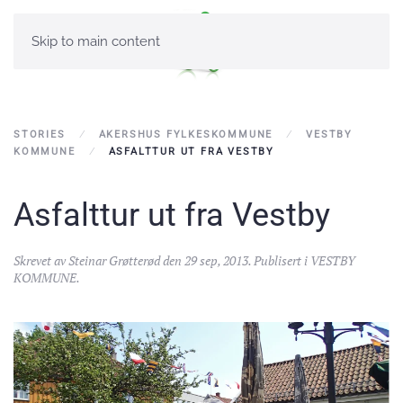
Skip to main content
STORIES
AKERSHUS FYLKESKOMMUNE
VESTBY
KOMMUNE
ASFALTTUR UT FRA VESTBY
Asfalttur ut fra Vestby
Skrevet av
Steinar Grøtterød
den
29 sep, 2013
. Publisert i
VESTBY
KOMMUNE
.