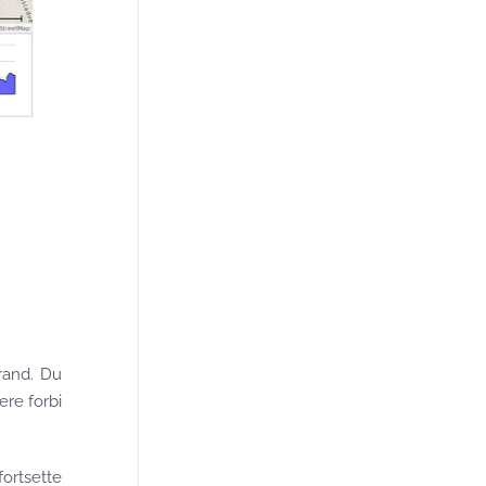
rand. Du
ere forbi
fortsette