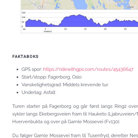
FAKTABOKS
GPS spor:
https://ridewithgps.com/routes/45436647
Start/stopp: Fagerborg, Oslo
Vanskelighetsgrad: Middels krevende tur
Underlag: Asfalt
Turen starter på Fagerborg og går først langs Ring2 ov
sykler langs Ekebergsveien fram til Hauketo (Ljabruveien/N
Hvervenbukta og over på Gamle Mossevei (Fv130).
Du følger Gamle Mossevei fram til Tusenfryd, deretter Nes