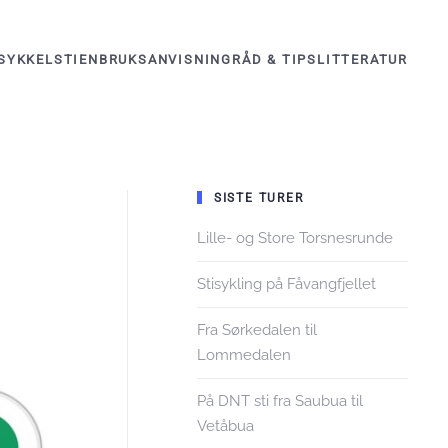
KONTAKT OSS
SYKKELSTIEN
BRUKSANVISNING
RÅD & TIPS
LITTERATUR
SISTE TURER
Lille- og Store Torsnesrunde
Stisykling på Fåvangfjellet
Fra Sørkedalen til
Lommedalen
På DNT sti fra Saubua til
Vetåbua