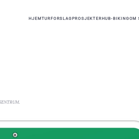
HJEM
TURFORSLAG
PROSJEKTER
HUB-BIKING
OM 
N
 SENTRUM
.