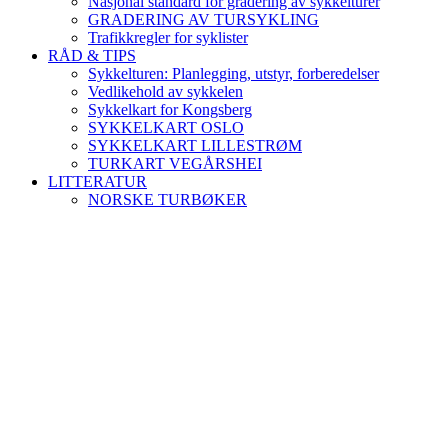
Nasjonal standard for gradering av sykkelturer
GRADERING AV TURSYKLING
Trafikkregler for syklister
RÅD & TIPS
Sykkelturen: Planlegging, utstyr, forberedelser
Vedlikehold av sykkelen
Sykkelkart for Kongsberg
SYKKELKART OSLO
SYKKELKART LILLESTRØM
TURKART VEGÅRSHEI
LITTERATUR
NORSKE TURBØKER