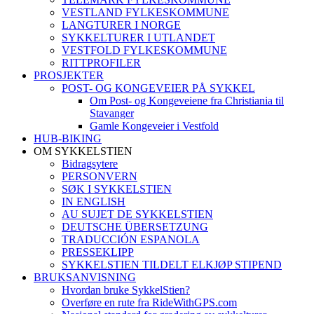
VESTLAND FYLKESKOMMUNE
LANGTURER I NORGE
SYKKELTURER I UTLANDET
VESTFOLD FYLKESKOMMUNE
RITTPROFILER
PROSJEKTER
POST- OG KONGEVEIER PÅ SYKKEL
Om Post- og Kongeveiene fra Christiania til
Stavanger
Gamle Kongeveier i Vestfold
HUB-BIKING
OM SYKKELSTIEN
Bidragsytere
PERSONVERN
SØK I SYKKELSTIEN
IN ENGLISH
AU SUJET DE SYKKELSTIEN
DEUTSCHE ÜBERSETZUNG
TRADUCCIÓN ESPANOLA
PRESSEKLIPP
SYKKELSTIEN TILDELT ELKJØP STIPEND
BRUKSANVISNING
Hvordan bruke SykkelStien?
Overføre en rute fra RideWithGPS.com