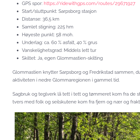
GPS spor:
https://ridewithgps.com/routes/29671927
Start/sluttpunkt: Sarpsborg stasjon
Distanse: 36,5 km
Samlet stigning: 225 hm
Høyeste punkt: 58 moh.
Underlag: ca. 60 % asfalt, 40 % grus
Vanskelighetsgrad: Middels lett tur
Skiltet: Ja, egen Glommastien-skilting
Glommastien knytter Sarpsborg og Fredrikstad sammen, du
aktiviteten i nedre Glommaregionen i gammel tid.
Sagbruk og teglverk lå tett i tett og tømmeret kom fra de st
tvers med folk og seilskutene kom fra fjern og nær og frakt