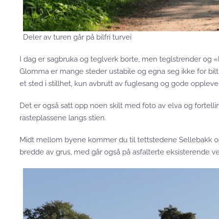
Deler av turen går på bilfri turvei
I dag er sagbruka og teglverk borte, men teglstrender og «
Glomma er mange steder ustabile og egna seg ikke for biltra
et sted i stillhet, kun avbrutt av fuglesang og gode opplev
Det er også satt opp noen skilt med foto av elva og forte
rasteplassene langs stien.
Midt mellom byene kommer du til tettstedene Sellebakk og
bredde av grus, med går også på asfalterte eksisterende vei