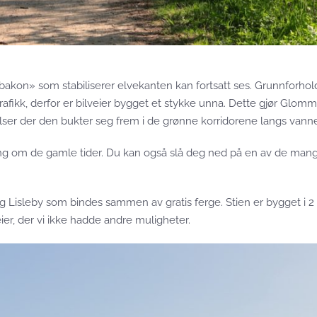
bakon» som stabiliserer elvekanten kan fortsatt ses. Grunnforhol
fikk, derfor er bilveier bygget et stykke unna. Dette gjør Glomma
elser der den bukter seg frem i de grønne korridorene langs vanne
lling om de gamle tider. Du kan også slå deg ned på en av de man
 Lisleby som bindes sammen av gratis ferge. Stien er bygget i 2
er, der vi ikke hadde andre muligheter.