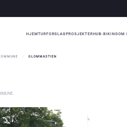
HJEM
TURFORSLAG
PROSJEKTER
HUB-BIKING
OM 
KOMMUNE
GLOMMASTIEN
MMUNE
.