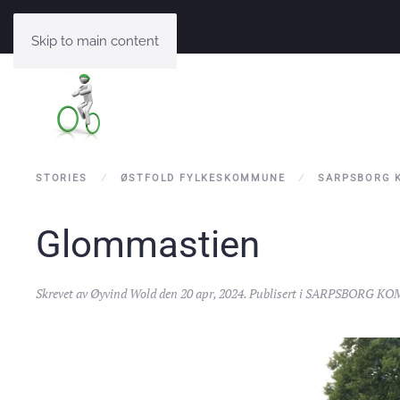
Skip to main content
STORIES
ØSTFOLD FYLKESKOMMUNE
SARPSBORG 
Glommastien
Skrevet av
Øyvind Wold
den
20 apr, 2024
. Publisert i
SARPSBORG KO