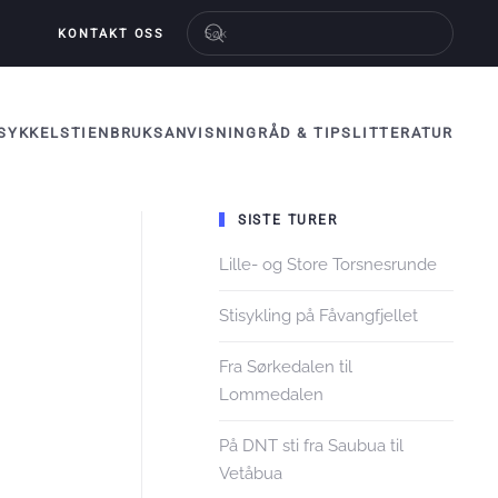
KONTAKT OSS
SYKKELSTIEN
BRUKSANVISNING
RÅD & TIPS
LITTERATUR
SISTE TURER
Lille- og Store Torsnesrunde
Stisykling på Fåvangfjellet
Fra Sørkedalen til
Lommedalen
På DNT sti fra Saubua til
Vetåbua