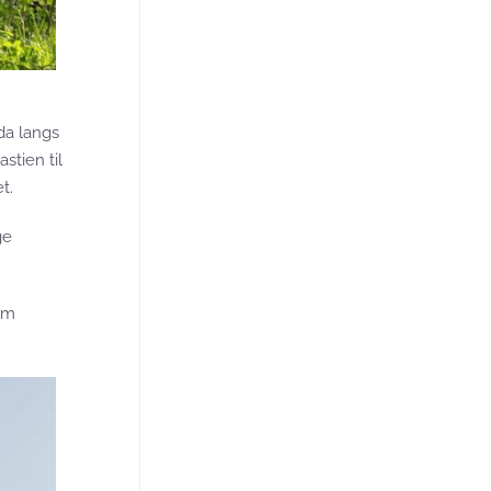
da langs
stien til
t.
ge
 m