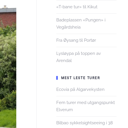
«T-bane tur» til Kikut
Badeplassen «Pungen» i
Vegårdsheia
Fra Øysang til Portør
Lysløypa på toppen av
Arendal
MEST LESTE TURER
Ecovia på Algarvekysten
Fem turer med utgangspunkt
Elverum
Bilbao sykkelsightseeing i 38